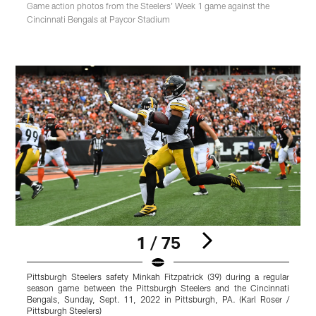
Game action photos from the Steelers' Week 1 game against the
Cincinnati Bengals at Paycor Stadium
1 / 75
Pittsburgh Steelers safety Minkah Fitzpatrick (39) during a regular
P
season game between the Pittsburgh Steelers and the Cincinnati
Bengals, Sunday, Sept. 11, 2022 in Pittsburgh, PA. (Karl Roser /
C
Pittsburgh Steelers)
R