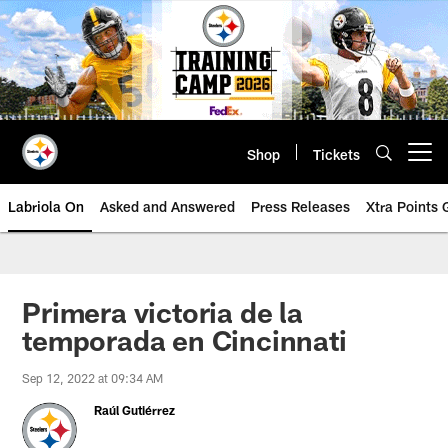
Skip
to
main
content
Shop
Tickets
Open menu button
Labriola On
Asked and Answered
Press Releases
Xtra Points
Primera victoria de la
temporada en Cincinnati
Sep 12, 2022 at 09:34 AM
Raúl Gutiérrez