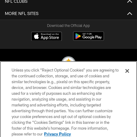
NFL CLUBS
MORE NFL SITES
Download the Official App
Unless you click “Reject Optional Cookies” you are agreeing to
the continued collection, storage, and use of cookies and
similar technologies (e.g., pixels) on this specific property,
© 2026 Pittsburgh Steelers. All Rights Reserved
device, and browser. Cookies and similar technologies are
used for a variety of purposes such as enhancing site
PRIVACY POLICY
navigation, analyzing site usage, and assisting in our
TERMS OF USE
marketing and advertising efforts, including targeted
advertising through third parties. You can further customize
ACCESSIBILITY
your cookie preferences and opt out of optional cookies by
clicking the “Cookies Settings” link in this banner or in the
CONTACT US
footer of this website’s homepage. For more information,
SITE MAP
please refer to our
Privacy Policy