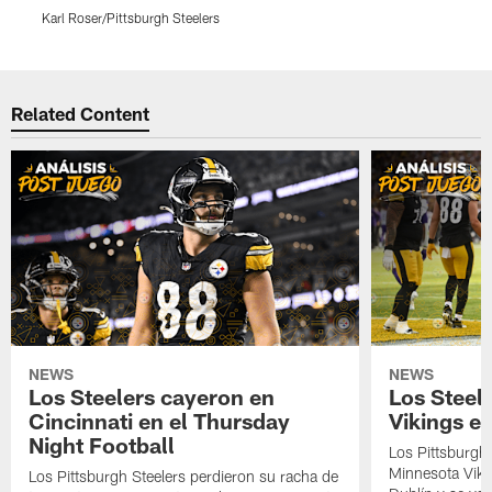
Karl Roser/Pittsburgh Steelers
K
Pause
Play
Related Content
NEWS
NEWS
Los Steelers cayeron en
Los Steele
Cincinnati en el Thursday
Vikings e
Night Football
Los Pittsburgh 
Minnesota Vik
Los Pittsburgh Steelers perdieron su racha de