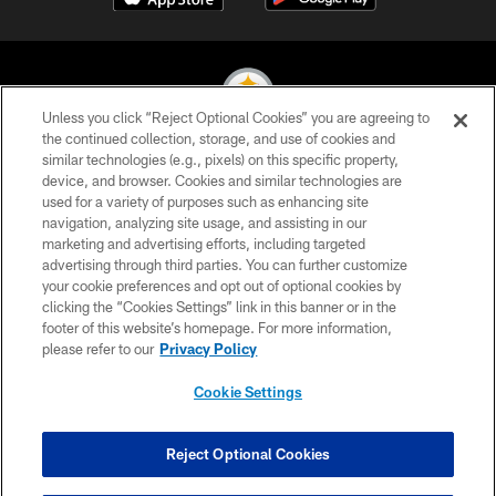
Unless you click “Reject Optional Cookies” you are agreeing to
the continued collection, storage, and use of cookies and
similar technologies (e.g., pixels) on this specific property,
© 2026 Pittsburgh Steelers. All Rights Reserved
device, and browser. Cookies and similar technologies are
used for a variety of purposes such as enhancing site
PRIVACY POLICY
navigation, analyzing site usage, and assisting in our
TERMS OF USE
marketing and advertising efforts, including targeted
advertising through third parties. You can further customize
ACCESSIBILITY
your cookie preferences and opt out of optional cookies by
clicking the “Cookies Settings” link in this banner or in the
CONTACT US
footer of this website’s homepage. For more information,
SITE MAP
please refer to our
Privacy Policy
AD CHOICES
Cookie Settings
YOUR PRIVACY CHOICES
COOKIE SETTINGS
Reject Optional Cookies
PREFERENCE CENTER