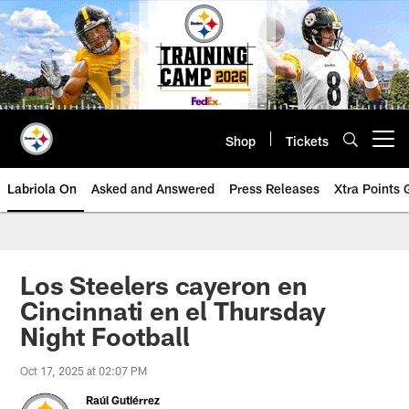
Skip
to
main
content
Shop
Tickets
Open menu button
Labriola On
Asked and Answered
Press Releases
Xtra Points
Los Steelers cayeron en
Cincinnati en el Thursday
Night Football
Oct 17, 2025 at 02:07 PM
Raúl Gutiérrez