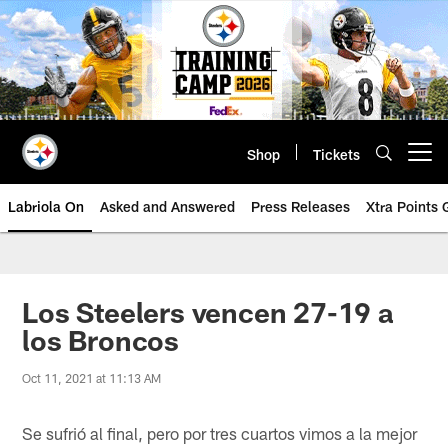
Skip
to
main
content
Shop
Tickets
Open menu button
Labriola On
Asked and Answered
Press Releases
Xtra Points
Los Steelers vencen 27-19 a
los Broncos
Oct 11, 2021 at 11:13 AM
Se sufrió al final, pero por tres cuartos vimos a la mejor