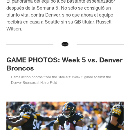
El panorama del equipo luce bastante esperanzador
después de la Semana 5. No sólo se consiguió un
triunfo vital contra Denver, sino que ahora el equipo
recibirá en casa a Seattle sin su QB titular, Russell
Wilson.
GAME PHOTOS: Week 5 vs. Denver
Broncos
Game action photos from the Steelers' Week 5 game against the
Denver Broncos at Heinz Field