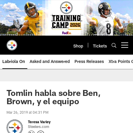
Skip
to
main
content
Shop
Tickets
Open menu button
Labriola On
Asked and Answered
Press Releases
Xtra Points
Tomlin habla sobre Ben,
Brown, y el equipo
Mar 26, 2019 at 04:31 PM
Teresa Varley
Steelers.com