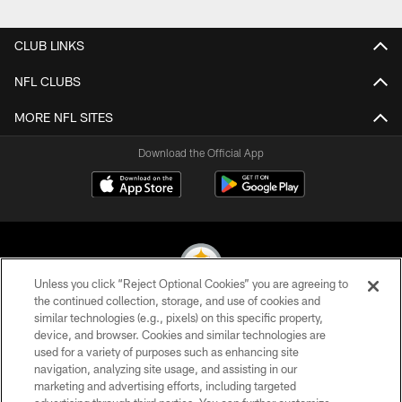
Pause
Play
CLUB LINKS
NFL CLUBS
MORE NFL SITES
Download the Official App
Unless you click “Reject Optional Cookies” you are agreeing to
the continued collection, storage, and use of cookies and
similar technologies (e.g., pixels) on this specific property,
© 2026 Pittsburgh Steelers. All Rights Reserved
device, and browser. Cookies and similar technologies are
used for a variety of purposes such as enhancing site
PRIVACY POLICY
navigation, analyzing site usage, and assisting in our
TERMS OF USE
marketing and advertising efforts, including targeted