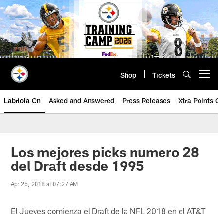
Skip
to
main
content
Shop
Tickets
Open menu button
Labriola On
Asked and Answered
Press Releases
Xtra Points
Los mejores picks numero 28
del Draft desde 1995
Apr 25, 2018 at 07:27 AM
El Jueves comienza el Draft de la NFL 2018 en el AT&T