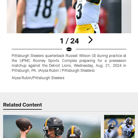
1 / 24
Pittsburgh Steelers quarterback Russell Wilson (3) during practice at
P
the UPMC Rooney Sports Complex preparing for a preseason
matchup against the Detroit Lions, Wednesday, Aug. 21, 2024 in
m
Pittsburgh, PA. (Alysa Rubin / Pittsburgh Steelers)
P
Alysa Rubin/Pittsburgh Steelers
A
Pause
Play
Related Content