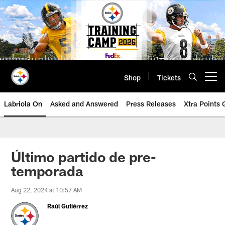
Skip
to
main
content
Shop
Tickets
Open menu button
Labriola On
Asked and Answered
Press Releases
Xtra Points
Último partido de pre-
temporada
Aug 22, 2024 at 10:57 AM
Raúl Gutiérrez