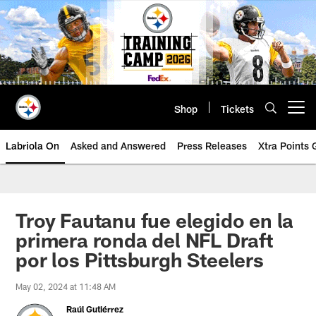
Skip
to
main
content
Shop
Tickets
Open menu button
Labriola On
Asked and Answered
Press Releases
Xtra Points
Troy Fautanu fue elegido en la
primera ronda del NFL Draft
por los Pittsburgh Steelers
May 02, 2024 at 11:48 AM
Raúl Gutiérrez