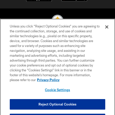
Unless you click “Reject Optional Cookies” you are agreeing to
the continued collection, storage, and use of cookies and
similar technologies (e.g., pixels) on this specific property,
© 2026 Pittsburgh Steelers. All Rights Reserved
device, and browser. Cookies and similar technologies are
used for a variety of purposes such as enhancing site
PRIVACY POLICY
navigation, analyzing site usage, and assisting in our
TERMS OF USE
marketing and advertising efforts, including targeted
advertising through third parties. You can further customize
ACCESSIBILITY
your cookie preferences and opt out of optional cookies by
clicking the “Cookies Settings” link in this banner or in the
CONTACT US
footer of this website’s homepage. For more information,
SITE MAP
please refer to our
Privacy Policy
AD CHOICES
Cookie Settings
YOUR PRIVACY CHOICES
COOKIE SETTINGS
Reject Optional Cookies
PREFERENCE CENTER