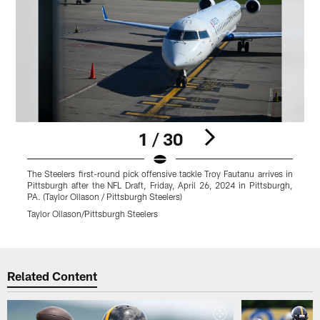
1 / 30
The Steelers first-round pick offensive tackle Troy Fautanu arrives in
T
Pittsburgh after the NFL Draft, Friday, April 26, 2024 in Pittsburgh,
P
PA. (Taylor Ollason / Pittsburgh Steelers)
P
Taylor Ollason/Pittsburgh Steelers
T
Pause
Play
Related Content