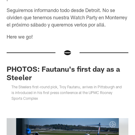
Seguiremos informando todo desde Detroit. No se
olviden que tenemos nuestra Watch Party en Monterrey
el próximo sábado y queremos verlos por allá.
Here we go!
PHOTOS: Fautanu's first day as a
Steeler
The Steelers first-round pick, Troy Fautanu, arrives in Pittsburgh and
is introduced in his first press conference at the UPMC Rooney
Sports Complex