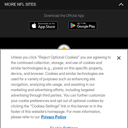
MORE NFL SITES
Download the Official App
Unless you click “Reject Optional Cookies” you are agreeing to
the continued collection, storage, and use of cookies and
similar technologies (e.g., pixels) on this specific property,
© 2026 Pittsburgh Steelers. All Rights Reserved
device, and browser. Cookies and similar technologies are
used for a variety of purposes such as enhancing site
PRIVACY POLICY
navigation, analyzing site usage, and assisting in our
TERMS OF USE
marketing and advertising efforts, including targeted
advertising through third parties. You can further customize
ACCESSIBILITY
your cookie preferences and opt out of optional cookies by
clicking the “Cookies Settings” link in this banner or in the
CONTACT US
footer of this website’s homepage. For more information,
SITE MAP
please refer to our
Privacy Policy
AD CHOICES