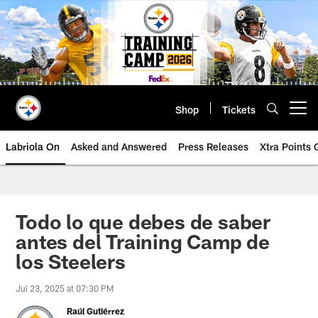
Skip
to
main
content
Shop
Tickets
Open menu button
Labriola On
Asked and Answered
Press Releases
Xtra Points
Todo lo que debes de saber
antes del Training Camp de
los Steelers
Jul 23, 2025 at 07:30 PM
Raúl Gutiérrez