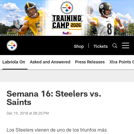
Skip
to
main
content
Shop
Tickets
Open menu button
Labriola On
Asked and Answered
Press Releases
Xtra Points
Semana 16: Steelers vs.
Saints
Dec 19, 2018 at 08:20 PM
Los Steelers vienen de uno de los triunfos más