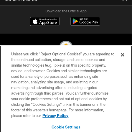
Download the Official App
Unless you click “Reject Optional Cookies” you are agreeing to
the continued collection, storage, and use of cookies and
similar technologies (e.g., pixels) on this specific property,
© 2026 Pittsburgh Steelers. All Rights Reserved
device, and browser. Cookies and similar technologies are
used for a variety of purposes such as enhancing site
PRIVACY POLICY
navigation, analyzing site usage, and assisting in our
TERMS OF USE
marketing and advertising efforts, including targeted
advertising through third parties. You can further customize
ACCESSIBILITY
your cookie preferences and opt out of optional cookies by
clicking the “Cookies Settings” link in this banner or in the
CONTACT US
footer of this website’s homepage. For more information,
SITE MAP
please refer to our
Privacy Policy
AD CHOICES
Cookie Settings