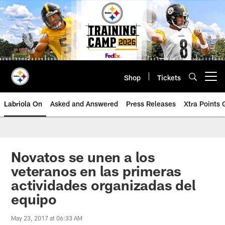
Skip
to
main
content
Shop
Tickets
Open menu button
Labriola On
Asked and Answered
Press Releases
Xtra Points
Novatos se unen a los
veteranos en las primeras
actividades organizadas del
equipo
May 23, 2017 at 06:33 AM