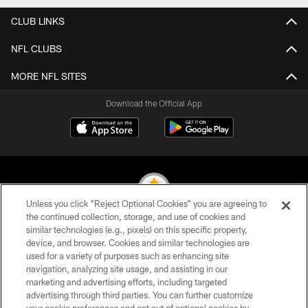
CLUB LINKS
NFL CLUBS
MORE NFL SITES
Download the Official App
Unless you click “Reject Optional Cookies” you are agreeing to
the continued collection, storage, and use of cookies and
similar technologies (e.g., pixels) on this specific property,
© 2026 Pittsburgh Steelers. All Rights Reserved
device, and browser. Cookies and similar technologies are
used for a variety of purposes such as enhancing site
PRIVACY POLICY
navigation, analyzing site usage, and assisting in our
TERMS OF USE
marketing and advertising efforts, including targeted
advertising through third parties. You can further customize
ACCESSIBILITY