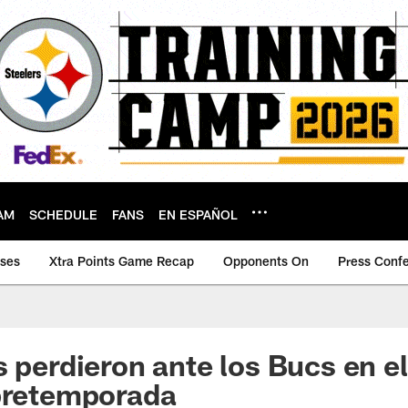
AM
SCHEDULE
FANS
EN ESPAÑOL
ases
Xtra Points Game Recap
Opponents On
Press Conf
s perdieron ante los Bucs en e
 pretemporada