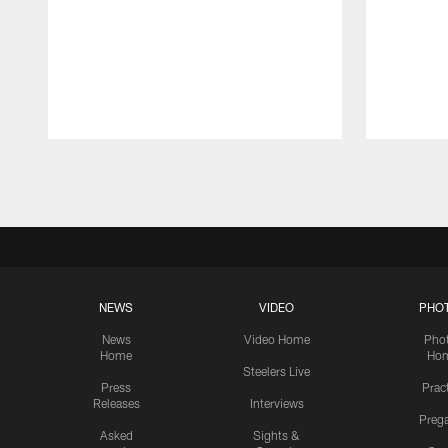
Pause
Play
NEWS
VIDEO
PHO
News
Video Home
Pho
Home
Ho
Steelers Live
Press
Prac
Releases
Interviews
Preg
Asked
Sights &