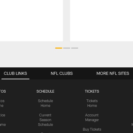
CLUB LINKS
NFL CLUBS
MORE NFL SITES
TOS
SCHEDULE
TICKETS
tos
Schedule
Tickets
me
Home
Home
tice
Current
Account
Season
Manager
ame
Schedule
Buy Tickets