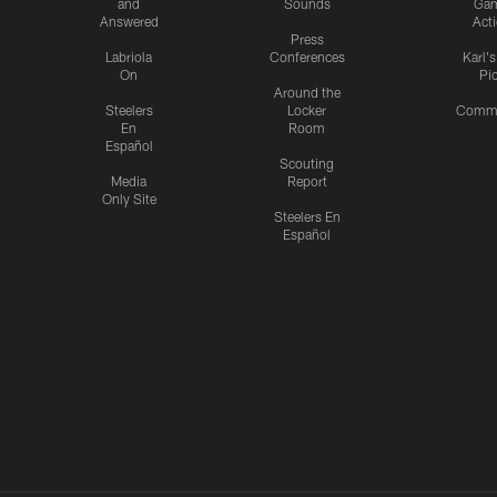
and
Sounds
Ga
Answered
Act
Press
Labriola
Conferences
Karl'
On
Pi
Around the
Steelers
Locker
Commu
En
Room
Español
Scouting
Media
Report
Only Site
Steelers En
Español