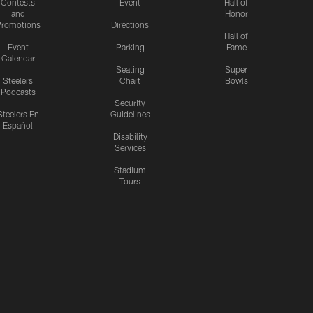
Contests
Event
Hall of
and
Honor
romotions
Directions
Hall of
Event
Parking
Fame
Calendar
Seating
Super
Steelers
Chart
Bowls
Podcasts
Security
Steelers En
Guidelines
Español
Disability
Services
Stadium
Tours