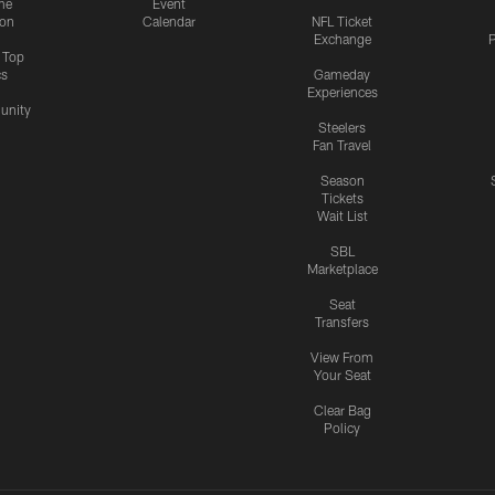
me
Event
ion
Calendar
NFL Ticket
Exchange
P
s Top
cs
Gameday
Experiences
nity
Steelers
Fan Travel
Season
Tickets
Wait List
SBL
Marketplace
Seat
Transfers
View From
Your Seat
Clear Bag
Policy