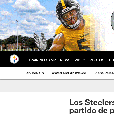
Skip
to
main
content
TRAINING CAMP
NEWS
VIDEO
PHOTOS
TE
Labriola On
Asked and Answered
Press Rele
Los Steeler
partido de