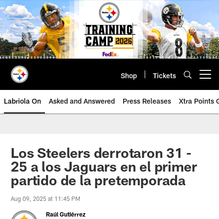
Skip
to
main
content
Shop
Tickets
Open menu button
Labriola On
Asked and Answered
Press Releases
Xtra Points
Los Steelers derrotaron 31 -
25 a los Jaguars en el primer
partido de la pretemporada
Aug 09, 2025 at 11:45 PM
Raúl Gutiérrez