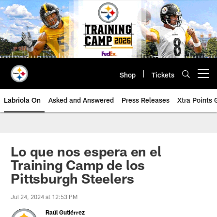
Skip
to
main
content
Shop
Tickets
Open menu button
Labriola On
Asked and Answered
Press Releases
Xtra Points
Lo que nos espera en el
Training Camp de los
Pittsburgh Steelers
Jul 24, 2024 at 12:53 PM
Raúl Gutiérrez