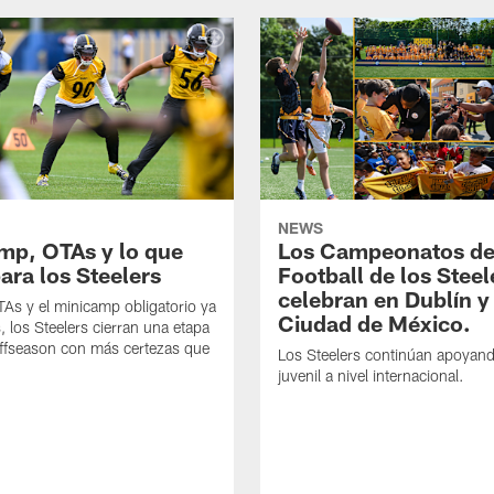
NEWS
mp, OTAs y lo que
Los Campeonatos de
ara los Steelers
Football de los Steel
celebran en Dublín y
As y el minicamp obligatorio ya
Ciudad de México.
, los Steelers cierran una etapa
offseason con más certezas que
Los Steelers continúan apoyando
juvenil a nivel internacional.