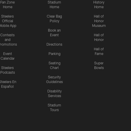
Fan Zone
Stadium
History
Home
Home
Home
Steelers
Clear Bag
Hall of
Official
Policy
Honor
Mobile App
Museum
Book an
Contests
Event
Hall of
and
Honor
romotions
Directions
Hall of
Event
Parking
Fame
Calendar
Seating
Super
Steelers
Chart
Bowls
Podcasts
Security
Steelers En
Guidelines
Español
Disability
Services
Stadium
Tours