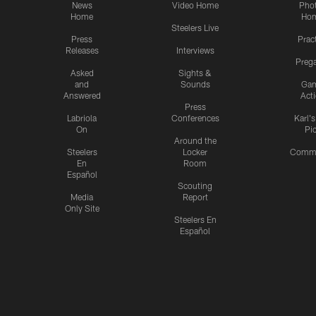
News
Video Home
Pho
Home
Ho
Steelers Live
Press
Prac
Releases
Interviews
Preg
Asked
Sights &
and
Sounds
Ga
Answered
Act
Press
Labriola
Conferences
Karl'
On
Pi
Around the
Steelers
Locker
Commu
En
Room
Español
Scouting
Media
Report
Only Site
Steelers En
Español