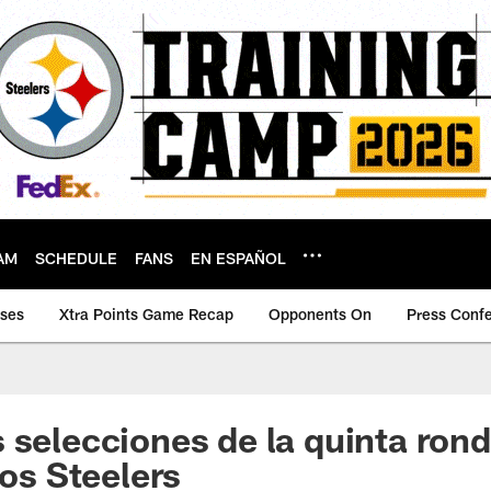
AM
SCHEDULE
FANS
EN ESPAÑOL
ases
Xtra Points Game Recap
Opponents On
Press Conf
 selecciones de la quinta rond
los Steelers