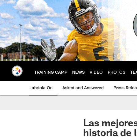
Skip
to
main
content
TRAINING CAMP
NEWS
VIDEO
PHOTOS
TE
Labriola On
Asked and Answered
Press Rele
Las mejores
historia de 