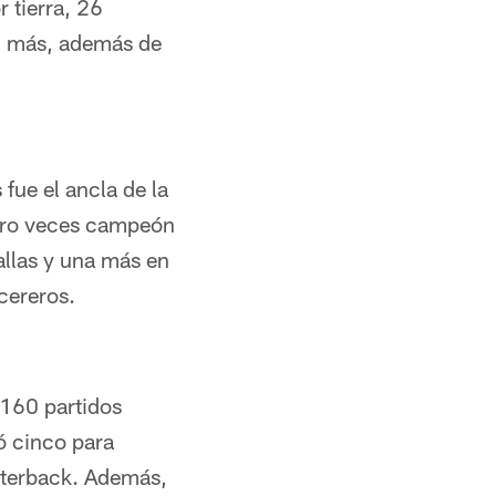
 tierra, 26
TD más, además de
fue el ancla de la
atro veces campeón
allas y una más en
cereros.
 160 partidos
ó cinco para
arterback. Además,