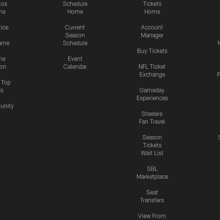
tos
Schedule
Tickets
me
Home
Home
tice
Current
Account
Season
Manager
ame
Schedule
Buy Tickets
me
Event
ion
Calendar
NFL Ticket
Exchange
P
s Top
cs
Gameday
Experiences
nity
Steelers
Fan Travel
Season
Tickets
Wait List
SBL
Marketplace
Seat
Transfers
View From