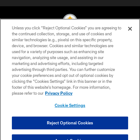
Unless you click “Reject Optional Cookies” you are agreeing to
the continued collection, storage, and use of cookies and
similar technologies (e.g., pixels) on this specific property,
© 2026 Pittsburgh Steelers. All Rights Reserved
device, and browser. Cookies and similar technologies are
used for a variety of purposes such as enhancing site
PRIVACY POLICY
navigation, analyzing site usage, and assisting in our
TERMS OF USE
marketing and advertising efforts, including targeted
advertising through third parties. You can further customize
ACCESSIBILITY
your cookie preferences and opt out of optional cookies by
clicking the “Cookies Settings” link in this banner or in the
CONTACT US
footer of this website’s homepage. For more information,
SITE MAP
please refer to our
Privacy Policy
AD CHOICES
Cookie Settings
YOUR PRIVACY CHOICES
COOKIE SETTINGS
Reject Optional Cookies
PREFERENCE CENTER