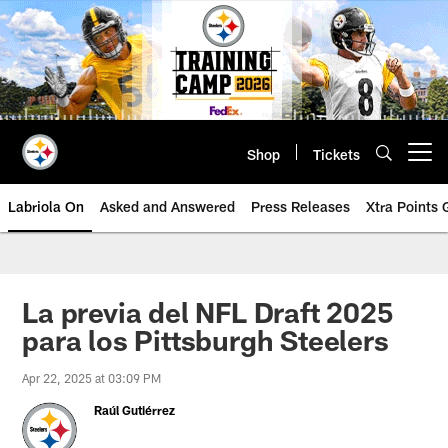
Skip
to
main
content
Shop
Tickets
Open menu button
Labriola On
Asked and Answered
Press Releases
Xtra Points
La previa del NFL Draft 2025
para los Pittsburgh Steelers
Apr 22, 2025 at 03:09 PM
Raúl Gutiérrez