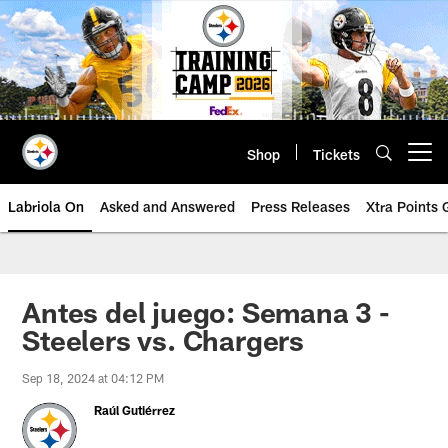
Skip
to
main
content
Shop
Tickets
Open menu button
Labriola On
Asked and Answered
Press Releases
Xtra Points
Antes del juego: Semana 3 -
Steelers vs. Chargers
Sep 18, 2024 at 04:12 PM
Raúl Gutiérrez