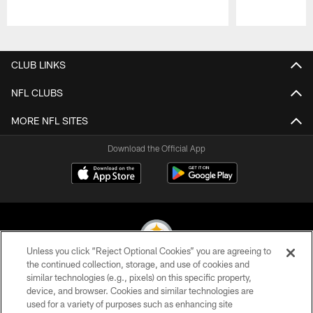
Pause
Play
CLUB LINKS
NFL CLUBS
MORE NFL SITES
Download the Official App
Unless you click “Reject Optional Cookies” you are agreeing to
the continued collection, storage, and use of cookies and
similar technologies (e.g., pixels) on this specific property,
© 2026 Pittsburgh Steelers. All Rights Reserved
device, and browser. Cookies and similar technologies are
used for a variety of purposes such as enhancing site
PRIVACY POLICY