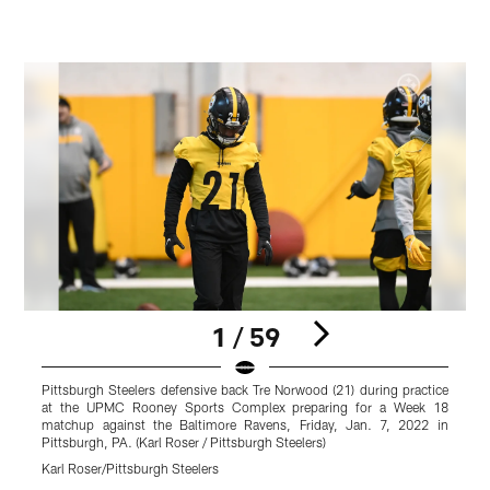
1 / 59
Pittsburgh Steelers defensive back Tre Norwood (21) during practice
P
at the UPMC Rooney Sports Complex preparing for a Week 18
p
matchup against the Baltimore Ravens, Friday, Jan. 7, 2022 in
1
Pittsburgh, PA. (Karl Roser / Pittsburgh Steelers)
P
Karl Roser/Pittsburgh Steelers
K
Pause
Play