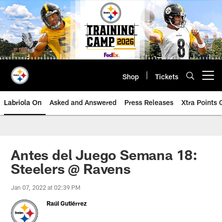
Skip
to
main
content
Shop
Tickets
Open menu button
Labriola On
Asked and Answered
Press Releases
Xtra Points
Antes del Juego Semana 18:
Steelers @ Ravens
Jan 07, 2022 at 02:39 PM
Raúl Gutiérrez