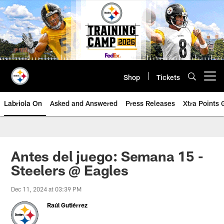
Skip
to
main
content
Shop
Tickets
Open menu button
Labriola On
Asked and Answered
Press Releases
Xtra Points
Antes del juego: Semana 15 -
Steelers @ Eagles
Dec 11, 2024 at 03:39 PM
Raúl Gutiérrez