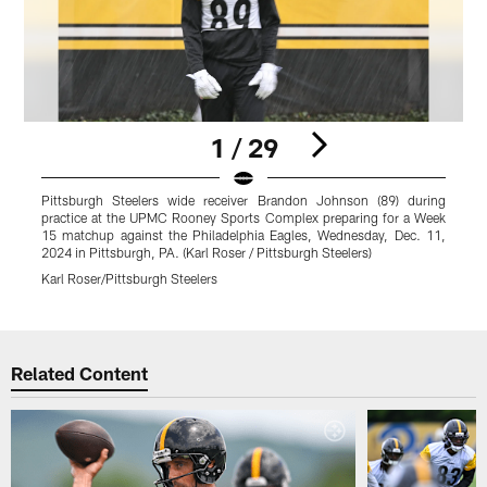
1 / 29
Pittsburgh Steelers wide receiver Brandon Johnson (89) during
P
practice at the UPMC Rooney Sports Complex preparing for a Week
t
15 matchup against the Philadelphia Eagles, Wednesday, Dec. 11,
a
2024 in Pittsburgh, PA. (Karl Roser / Pittsburgh Steelers)
P
Karl Roser/Pittsburgh Steelers
K
Pause
Play
Related Content