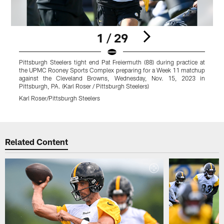
1 / 29
Pittsburgh Steelers tight end Pat Freiermuth (88) during practice at
P
the UPMC Rooney Sports Complex preparing for a Week 11 matchup
t
against the Cleveland Browns, Wednesday, Nov. 15, 2023 in
Pittsburgh, PA. (Karl Roser / Pittsburgh Steelers)
P
Karl Roser/Pittsburgh Steelers
K
Pause
Play
Related Content