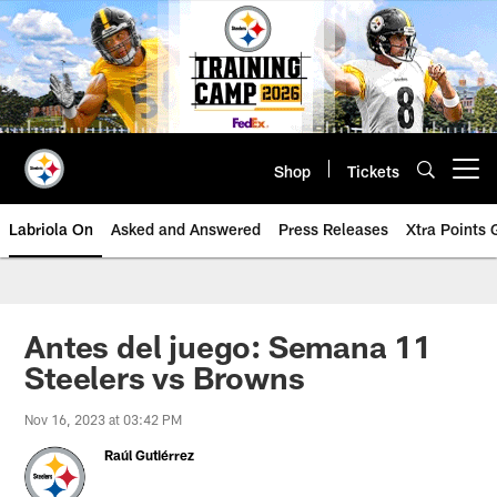
Skip
to
main
content
Shop
Tickets
Open menu button
Labriola On
Asked and Answered
Press Releases
Xtra Points
Antes del juego: Semana 11
Steelers vs Browns
Nov 16, 2023 at 03:42 PM
Raúl Gutiérrez