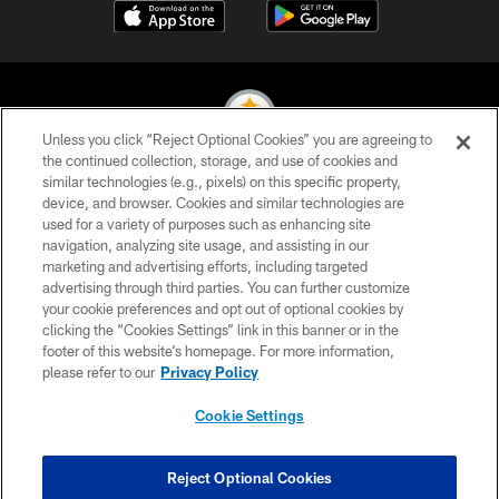
Unless you click “Reject Optional Cookies” you are agreeing to
the continued collection, storage, and use of cookies and
similar technologies (e.g., pixels) on this specific property,
© 2026 Pittsburgh Steelers. All Rights Reserved
device, and browser. Cookies and similar technologies are
used for a variety of purposes such as enhancing site
PRIVACY POLICY
navigation, analyzing site usage, and assisting in our
TERMS OF USE
marketing and advertising efforts, including targeted
advertising through third parties. You can further customize
ACCESSIBILITY
your cookie preferences and opt out of optional cookies by
clicking the “Cookies Settings” link in this banner or in the
CONTACT US
footer of this website’s homepage. For more information,
SITE MAP
please refer to our
Privacy Policy
AD CHOICES
Cookie Settings
YOUR PRIVACY CHOICES
COOKIE SETTINGS
Reject Optional Cookies