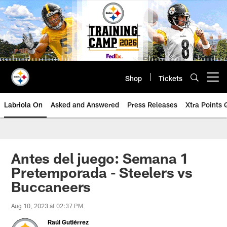
Skip
to
main
content
Shop
Tickets
Open menu button
Labriola On
Asked and Answered
Press Releases
Xtra Points
Antes del juego: Semana 1
Pretemporada - Steelers vs
Buccaneers
Aug 10, 2023 at 02:37 PM
Raúl Gutiérrez