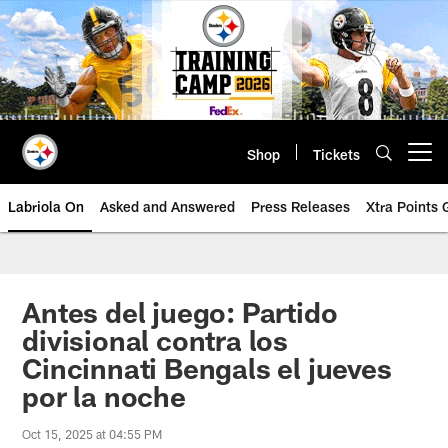
Skip
to
main
content
Shop
Tickets
Open menu button
Labriola On
Asked and Answered
Press Releases
Xtra Points
Antes del juego: Partido
divisional contra los
Cincinnati Bengals el jueves
por la noche
Oct 15, 2025 at 04:55 PM