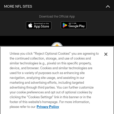
MORE NFL SITES
Download the Official App
Unless you click “Reject Optional Cookies” you are agreeing to
the continued collection, storage, and use of cookies and
similar technologies (e.g., pixels) on this specific property,
© 2026 Pittsburgh Steelers. All Rights Reserved
device, and browser. Cookies and similar technologies are
used for a variety of purposes such as enhancing site
PRIVACY POLICY
navigation, analyzing site usage, and assisting in our
TERMS OF USE
marketing and advertising efforts, including targeted
advertising through third parties. You can further customize
ACCESSIBILITY
your cookie preferences and opt out of optional cookies by
clicking the “Cookies Settings” link in this banner or in the
CONTACT US
footer of this website’s homepage. For more information,
SITE MAP
please refer to our
Privacy Policy