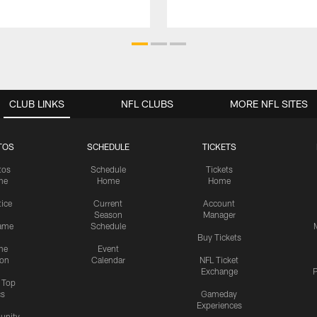
CLUB LINKS
NFL CLUBS
MORE NFL SITES
TOS
SCHEDULE
TICKETS
tos
Schedule
Tickets
me
Home
Home
tice
Current
Account
Season
Manager
ame
Schedule
Buy Tickets
me
Event
ion
Calendar
NFL Ticket
Exchange
P
s Top
cs
Gameday
Experiences
nity