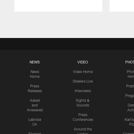
Pause
Play
NEWS
VIDEO
PHO
News
Video Home
Pho
Home
Ho
Steelers Live
Press
Prac
Releases
Interviews
Preg
Asked
Sights &
and
Sounds
Ga
Answered
Act
Press
Labriola
Conferences
Karl'
On
Pi
Around the
Steelers
Locker
Commu