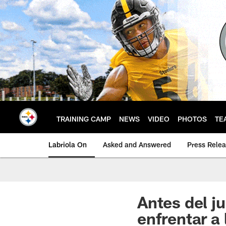
Skip
to
main
content
TRAINING CAMP
NEWS
VIDEO
PHOTOS
TE
Labriola On
Asked and Answered
Press Rele
Antes del ju
enfrentar a 