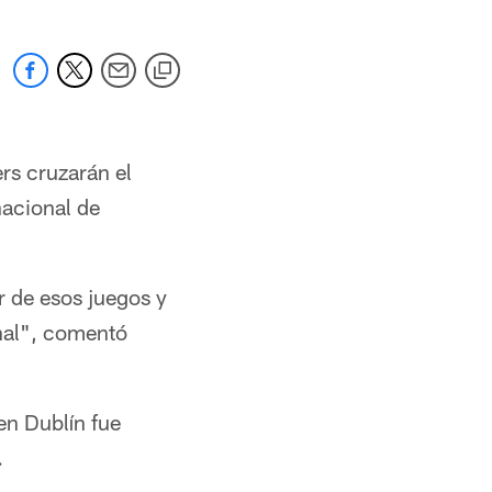
rs cruzarán el
nacional de
r de esos juegos y
nal", comentó
en Dublín fue
.