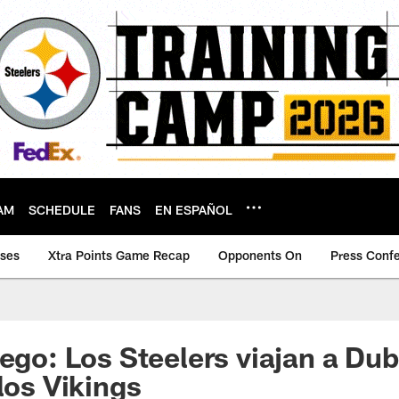
AM
SCHEDULE
FANS
EN ESPAÑOL
ases
Xtra Points Game Recap
Opponents On
Press Conf
ego: Los Steelers viajan a Dub
los Vikings