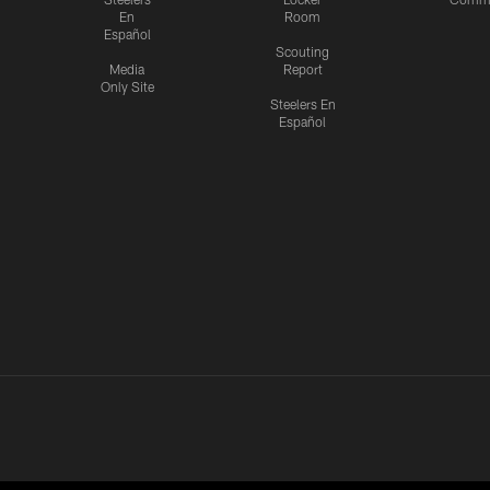
En
Room
Español
Scouting
Media
Report
Only Site
Steelers En
Español