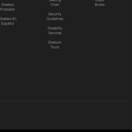
Steelers
Chart
Bowls
Podcasts
Security
Steelers En
Guidelines
Español
Disability
Services
Stadium
Tours