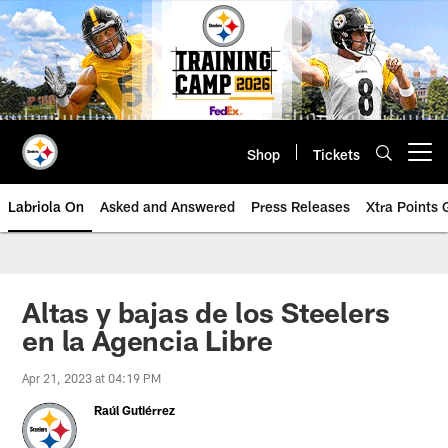
Skip
to
main
content
Shop
Tickets
Open menu button
Labriola On
Asked and Answered
Press Releases
Xtra Points
Altas y bajas de los Steelers
en la Agencia Libre
Apr 21, 2023 at 04:19 PM
Raúl Gutiérrez