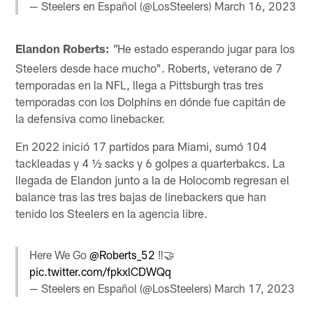
— Steelers en Español (@LosSteelers)
March 16, 2023
Elandon Roberts:
He estado esperando jugar para los
"
Steelers desde hace mucho". Roberts, veterano de 7
temporadas en la NFL, llega a Pittsburgh tras tres
temporadas con los Dolphins en dónde fue capitán de
la defensiva como linebacker.
En 2022 inició 17 partidos para Miami, sumó 104
tackleadas y 4 ½ sacks y 6 golpes a quarterbakcs. La
llegada de Elandon junto a la de Holocomb regresan el
balance tras las tres bajas de linebackers que han
tenido los Steelers en la agencia libre.
Here We Go
@Roberts_52
‼️🤝
pic.twitter.com/fpkxlCDWQq
— Steelers en Español (@LosSteelers)
March 17, 2023