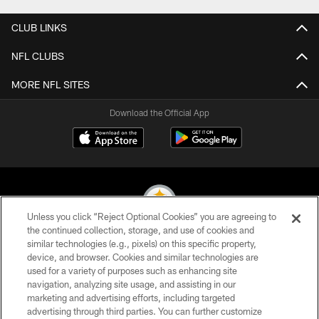
CLUB LINKS
NFL CLUBS
MORE NFL SITES
Download the Official App
Unless you click “Reject Optional Cookies” you are agreeing to
the continued collection, storage, and use of cookies and
similar technologies (e.g., pixels) on this specific property,
© 2026 Pittsburgh Steelers. All Rights Reserved
device, and browser. Cookies and similar technologies are
used for a variety of purposes such as enhancing site
PRIVACY POLICY
navigation, analyzing site usage, and assisting in our
TERMS OF USE
marketing and advertising efforts, including targeted
advertising through third parties. You can further customize
ACCESSIBILITY