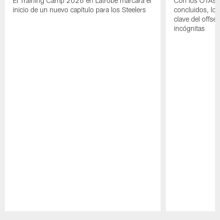
El Training Camp 2026 en Latrobe marcará el
Con los OTAs y
inicio de un nuevo capítulo para los Steelers
concluidos, los
clave del offs
incógnitas
Pause
Play