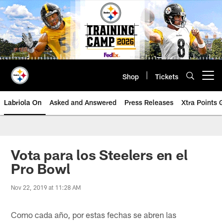
Skip
to
main
content
Shop
Tickets
Open menu button
Labriola On
Asked and Answered
Press Releases
Xtra Points
Vota para los Steelers en el
Pro Bowl
Nov 22, 2019 at 11:28 AM
Como cada año, por estas fechas se abren las