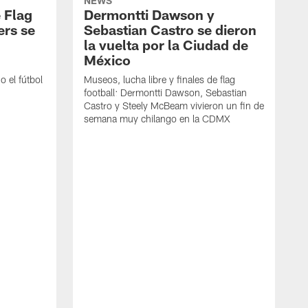
NEWS
 Flag
Dermontti Dawson y
ers se
Sebastian Castro se dieron
la vuelta por la Ciudad de
México
 el fútbol
Museos, lucha libre y finales de flag
football: Dermontti Dawson, Sebastian
Castro y Steely McBeam vivieron un fin de
semana muy chilango en la CDMX
L
h
r
t