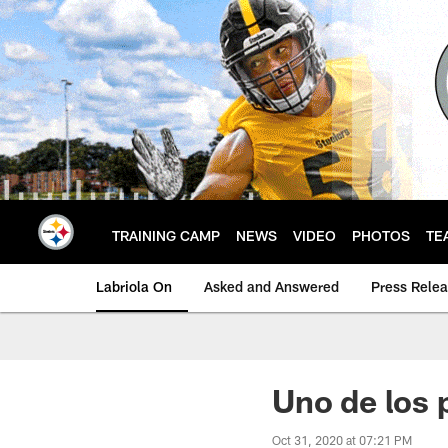
Skip
to
main
content
TRAINING CAMP
NEWS
VIDEO
PHOTOS
TE
Labriola On
Asked and Answered
Press Rele
Uno de los 
Oct 31, 2020 at 07:21 PM