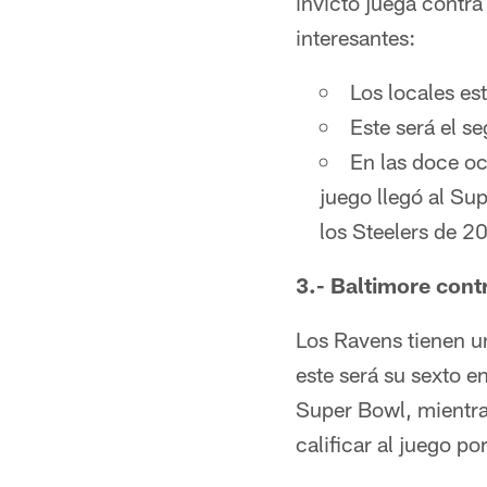
invicto juega contra
interesantes:
Los locales es
Este será el s
En las doce oc
juego llegó al Su
los Steelers de 2
3.- Baltimore cont
Los Ravens tienen u
este será su sexto e
Super Bowl, mientra
calificar al juego por