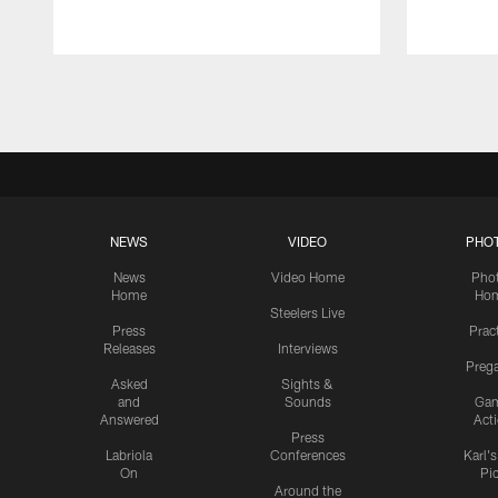
Pause
Play
NEWS
VIDEO
PHO
News
Video Home
Pho
Home
Ho
Steelers Live
Press
Prac
Releases
Interviews
Preg
Asked
Sights &
and
Sounds
Ga
Answered
Act
Press
Labriola
Conferences
Karl'
On
Pi
Around the