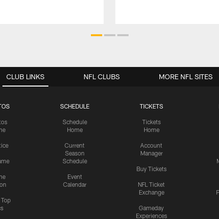
CLUB LINKS
NFL CLUBS
MORE NFL SITES
TOS
SCHEDULE
TICKETS
tos
Schedule
Tickets
me
Home
Home
tice
Current
Account
Season
Manager
ame
Schedule
Buy Tickets
me
Event
ion
Calendar
NFL Ticket
Exchange
P
s Top
cs
Gameday
Experiences