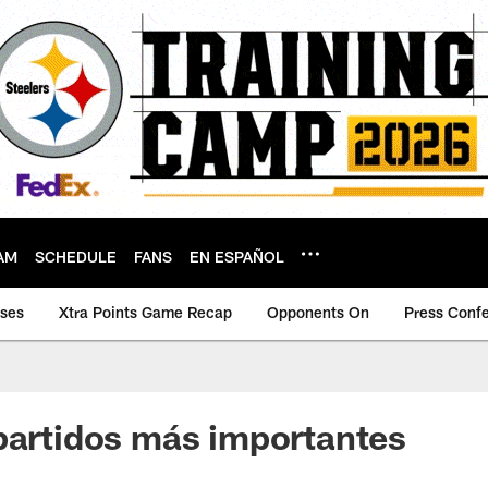
AM
SCHEDULE
FANS
EN ESPAÑOL
ases
Xtra Points Game Recap
Opponents On
Press Conf
partidos más importantes