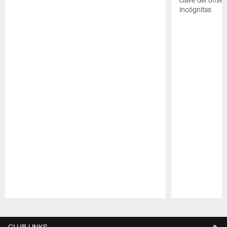
incógnitas
Pause
Play
CLUB LINKS