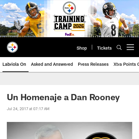
Skip
to
main
content
Shop
Tickets
Open menu button
Labriola On
Asked and Answered
Press Releases
Xtra Points
Un Homenaje a Dan Rooney
Jul 24, 2017 at 07:17 AM