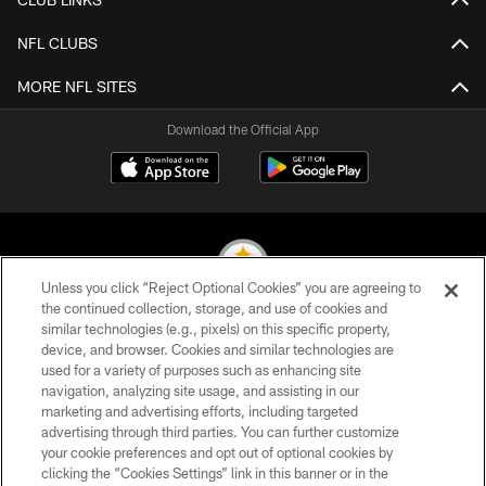
NFL CLUBS
MORE NFL SITES
Download the Official App
Unless you click “Reject Optional Cookies” you are agreeing to
the continued collection, storage, and use of cookies and
similar technologies (e.g., pixels) on this specific property,
© 2026 Pittsburgh Steelers. All Rights Reserved
device, and browser. Cookies and similar technologies are
used for a variety of purposes such as enhancing site
PRIVACY POLICY
navigation, analyzing site usage, and assisting in our
TERMS OF USE
marketing and advertising efforts, including targeted
advertising through third parties. You can further customize
ACCESSIBILITY
your cookie preferences and opt out of optional cookies by
clicking the “Cookies Settings” link in this banner or in the
CONTACT US