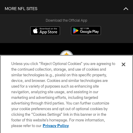
MORE NFL SITES
Download the Official App
Unless you click “Reject Optional Cookies” you are agreeing to
the continued collection, storage, and use of cookies and
similar technologies (e.g., pixels) on this specific property,
© 2026 Pittsburgh Steelers. All Rights Reserved
device, and browser. Cookies and similar technologies are
used for a variety of purposes such as enhancing site
PRIVACY POLICY
navigation, analyzing site usage, and assisting in our
TERMS OF USE
marketing and advertising efforts, including targeted
advertising through third parties. You can further customize
ACCESSIBILITY
your cookie preferences and opt out of optional cookies by
clicking the “Cookies Settings” link in this banner or in the
CONTACT US
footer of this website’s homepage. For more information,
SITE MAP
please refer to our
Privacy Policy