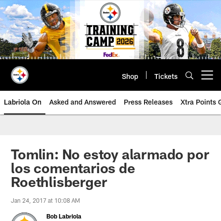
Skip
to
main
content
Shop
Tickets
Open menu button
Labriola On
Asked and Answered
Press Releases
Xtra Points
Tomlin: No estoy alarmado por
los comentarios de
Roethlisberger
Jan 24, 2017 at 10:08 AM
Bob Labriola