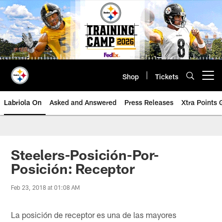
Skip
to
main
content
Shop
Tickets
Open menu button
Labriola On
Asked and Answered
Press Releases
Xtra Points
Steelers-Posición-Por-
Posición: Receptor
Feb 23, 2018 at 01:08 AM
La posición de receptor es una de las mayores