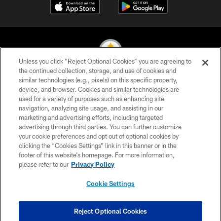
Unless you click “Reject Optional Cookies” you are agreeing to
the continued collection, storage, and use of cookies and
similar technologies (e.g., pixels) on this specific property,
© 2026 Pittsburgh Steelers. All Rights Reserved
device, and browser. Cookies and similar technologies are
used for a variety of purposes such as enhancing site
PRIVACY POLICY
navigation, analyzing site usage, and assisting in our
TERMS OF USE
marketing and advertising efforts, including targeted
advertising through third parties. You can further customize
ACCESSIBILITY
your cookie preferences and opt out of optional cookies by
clicking the “Cookies Settings” link in this banner or in the
CONTACT US
footer of this website’s homepage. For more information,
SITE MAP
please refer to our
Privacy Policy
AD CHOICES
Cookie Settings
YOUR PRIVACY CHOICES
COOKIE SETTINGS
Reject Optional Cookies