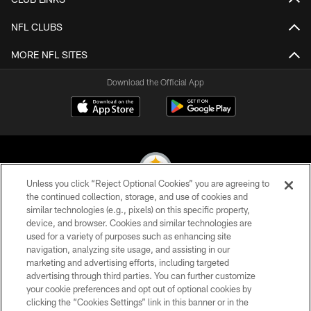
NFL CLUBS
MORE NFL SITES
Download the Official App
Unless you click “Reject Optional Cookies” you are agreeing to
the continued collection, storage, and use of cookies and
similar technologies (e.g., pixels) on this specific property,
© 2026 Pittsburgh Steelers. All Rights Reserved
device, and browser. Cookies and similar technologies are
used for a variety of purposes such as enhancing site
PRIVACY POLICY
navigation, analyzing site usage, and assisting in our
TERMS OF USE
marketing and advertising efforts, including targeted
advertising through third parties. You can further customize
ACCESSIBILITY
your cookie preferences and opt out of optional cookies by
clicking the “Cookies Settings” link in this banner or in the
CONTACT US