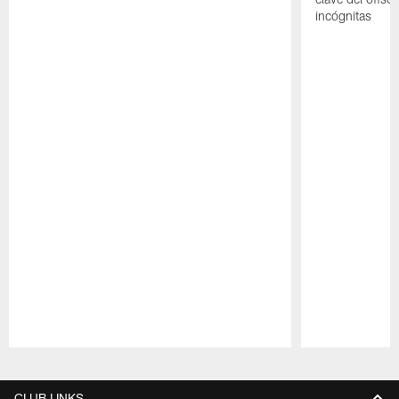
incógnitas
Pause
Play
CLUB LINKS