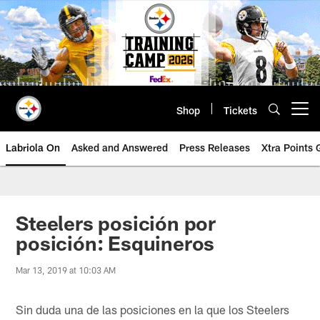
Skip
to
main
content
Shop
Tickets
Open menu button
Labriola On
Asked and Answered
Press Releases
Xtra Points
Steelers posición por
posición: Esquineros
Mar 13, 2019 at 10:03 AM
Sin duda una de las posiciones en la que los Steelers