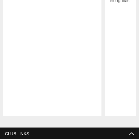
incógnitas
Pause
Play
CLUB LINKS