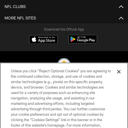
NFL CLUBS
MORE NFL SITES
Download the Official App
Unless you click “Reject Optional Cookies” you are agreeing to
the continued collection, storage, and use of cookies and
similar technologies (e.g., pixels) on this specific property,
© 2026 Pittsburgh Steelers. All Rights Reserved
device, and browser. Cookies and similar technologies are
used for a variety of purposes such as enhancing site
PRIVACY POLICY
navigation, analyzing site usage, and assisting in our
TERMS OF USE
marketing and advertising efforts, including targeted
advertising through third parties. You can further customize
ACCESSIBILITY
your cookie preferences and opt out of optional cookies by
clicking the “Cookies Settings” link in this banner or in the
CONTACT US
footer of this website’s homepage. For more information,