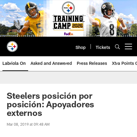
Skip
to
main
content
Shop
Tickets
Open menu button
Labriola On
Asked and Answered
Press Releases
Xtra Points
Steelers posición por
posición: Apoyadores
externos
Mar 08, 2019 at 09:48 AM