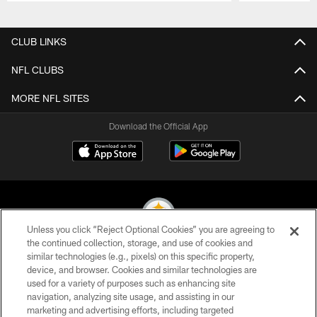
Pause
Play
CLUB LINKS
NFL CLUBS
MORE NFL SITES
Download the Official App
Unless you click “Reject Optional Cookies” you are agreeing to
the continued collection, storage, and use of cookies and
similar technologies (e.g., pixels) on this specific property,
© 2026 Pittsburgh Steelers. All Rights Reserved
device, and browser. Cookies and similar technologies are
used for a variety of purposes such as enhancing site
PRIVACY POLICY
navigation, analyzing site usage, and assisting in our
TERMS OF USE
marketing and advertising efforts, including targeted