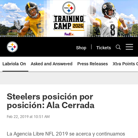
Skip
to
main
content
Shop
Tickets
Open menu button
Labriola On
Asked and Answered
Press Releases
Xtra Points
Steelers posición por
posición: Ala Cerrada
Feb 22, 2019 at 10:51 AM
La Agencia Libre NFL 2019 se acerca y continuamos