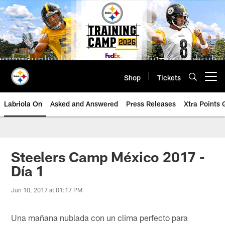
Skip
to
main
content
Shop
Tickets
Open menu button
Labriola On
Asked and Answered
Press Releases
Xtra Points
Steelers Camp México 2017 -
Día 1
Jun 10, 2017 at 01:17 PM
Una mañana nublada con un clima perfecto para