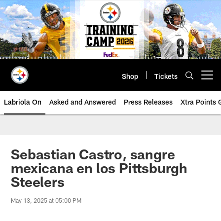
Skip
to
main
content
Shop
Tickets
Open menu button
Labriola On
Asked and Answered
Press Releases
Xtra Points
Sebastian Castro, sangre
mexicana en los Pittsburgh
Steelers
May 13, 2025 at 05:00 PM