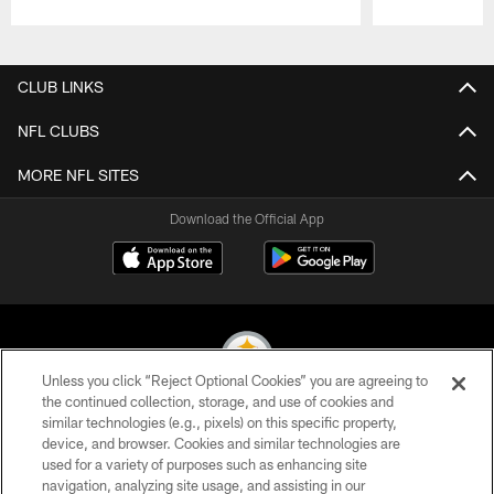
Pause
Play
CLUB LINKS
NFL CLUBS
MORE NFL SITES
Download the Official App
Unless you click “Reject Optional Cookies” you are agreeing to
the continued collection, storage, and use of cookies and
similar technologies (e.g., pixels) on this specific property,
© 2026 Pittsburgh Steelers. All Rights Reserved
device, and browser. Cookies and similar technologies are
used for a variety of purposes such as enhancing site
PRIVACY POLICY
navigation, analyzing site usage, and assisting in our