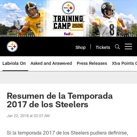
Skip
to
main
content
Shop
Tickets
Open menu button
Labriola On
Asked and Answered
Press Releases
Xtra Points
Resumen de la Temporada
2017 de los Steelers
Jan 22, 2018 at 02:07 AM
Si la temporada 2017 de los Steelers pudiera definirse,