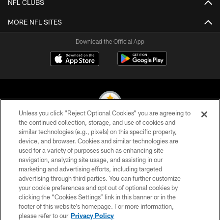
NFL CLUBS
MORE NFL SITES
Download the Official App
Unless you click “Reject Optional Cookies” you are agreeing to
the continued collection, storage, and use of cookies and
similar technologies (e.g., pixels) on this specific property,
© 2026 Pittsburgh Steelers. All Rights Reserved
device, and browser. Cookies and similar technologies are
used for a variety of purposes such as enhancing site
PRIVACY POLICY
navigation, analyzing site usage, and assisting in our
TERMS OF USE
marketing and advertising efforts, including targeted
advertising through third parties. You can further customize
ACCESSIBILITY
your cookie preferences and opt out of optional cookies by
clicking the “Cookies Settings” link in this banner or in the
CONTACT US
footer of this website’s homepage. For more information,
SITE MAP
please refer to our
Privacy Policy