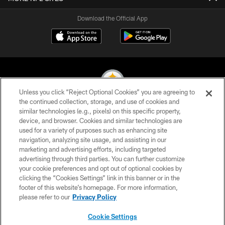
Download the Official App
Unless you click “Reject Optional Cookies” you are agreeing to
the continued collection, storage, and use of cookies and
similar technologies (e.g., pixels) on this specific property,
© 2026 Pittsburgh Steelers. All Rights Reserved
device, and browser. Cookies and similar technologies are
used for a variety of purposes such as enhancing site
PRIVACY POLICY
navigation, analyzing site usage, and assisting in our
TERMS OF USE
marketing and advertising efforts, including targeted
advertising through third parties. You can further customize
ACCESSIBILITY
your cookie preferences and opt out of optional cookies by
clicking the “Cookies Settings” link in this banner or in the
CONTACT US
footer of this website’s homepage. For more information,
SITE MAP
please refer to our
Privacy Policy
AD CHOICES
Cookie Settings