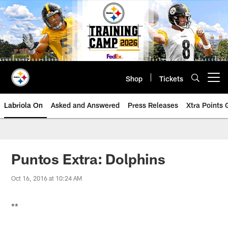
Skip
to
main
content
Shop
Tickets
Open menu button
Labriola On
Asked and Answered
Press Releases
Xtra Points
Puntos Extra: Dolphins
Oct 16, 2016 at 10:24 AM
**