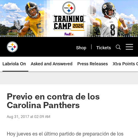
Skip
to
main
content
Shop
Tickets
Open menu button
Labriola On
Asked and Answered
Press Releases
Xtra Points
Previo en contra de los
Carolina Panthers
Aug 31, 2017 at 02:09 AM
Hoy jueves es el último partido de preparación de los