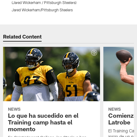
(Jared Wickerham / Pittsburgh Steelers)
K
Jared Wickerham/Pittsburgh Steelers
Pause
Play
Related Content
NEWS
NEWS
Lo que ha sucedido en el
Comienza 
Training camp hasta el
Latrobe
momento
El Training Ca
inicio de un nu