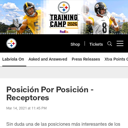
Skip
to
main
content
Shop
Tickets
Open menu button
Labriola On
Asked and Answered
Press Releases
Xtra Points
Posición Por Posición -
Receptores
Mar 14, 2021 at 11:45 PM
Sin duda una de las posiciones más interesantes de los