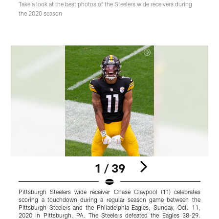
Take a look at the best photos of the Steelers wide receivers during
the 2020 season
1 / 39
Pittsburgh Steelers wide receiver Chase Claypool (11) celebrates
P
scoring a touchdown during a regular season game between the
Pittsburgh Steelers and the Philadelphia Eagles, Sunday, Oct. 11,
I
2020 in Pittsburgh, PA. The Steelers defeated the Eagles 38-29.
S