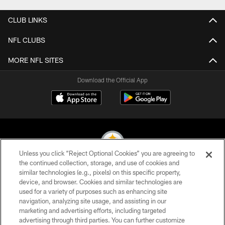
CLUB LINKS
NFL CLUBS
MORE NFL SITES
Download the Official App
Unless you click “Reject Optional Cookies” you are agreeing to
the continued collection, storage, and use of cookies and
similar technologies (e.g., pixels) on this specific property,
© 2026 Pittsburgh Steelers. All Rights Reserved
device, and browser. Cookies and similar technologies are
used for a variety of purposes such as enhancing site
PRIVACY POLICY
navigation, analyzing site usage, and assisting in our
TERMS OF USE
marketing and advertising efforts, including targeted
advertising through third parties. You can further customize
ACCESSIBILITY