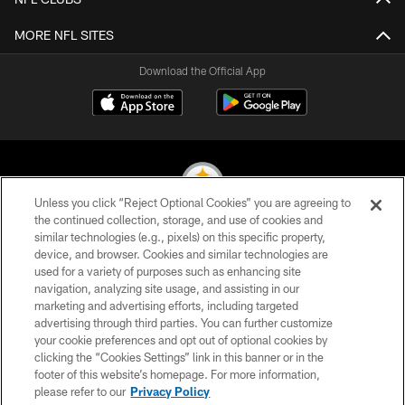
MORE NFL SITES
Download the Official App
Unless you click “Reject Optional Cookies” you are agreeing to
the continued collection, storage, and use of cookies and
similar technologies (e.g., pixels) on this specific property,
© 2026 Pittsburgh Steelers. All Rights Reserved
device, and browser. Cookies and similar technologies are
used for a variety of purposes such as enhancing site
PRIVACY POLICY
navigation, analyzing site usage, and assisting in our
TERMS OF USE
marketing and advertising efforts, including targeted
advertising through third parties. You can further customize
ACCESSIBILITY
your cookie preferences and opt out of optional cookies by
clicking the “Cookies Settings” link in this banner or in the
CONTACT US
footer of this website’s homepage. For more information,
SITE MAP
please refer to our
Privacy Policy