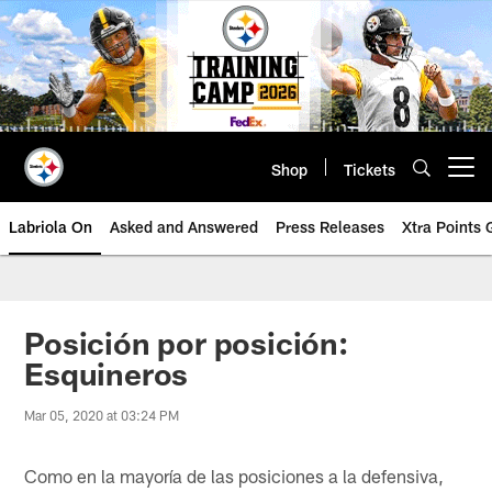
Skip
to
main
content
Shop
Tickets
Open menu button
Labriola On
Asked and Answered
Press Releases
Xtra Points
Posición por posición:
Esquineros
Mar 05, 2020 at 03:24 PM
Como en la mayoría de las posiciones a la defensiva,