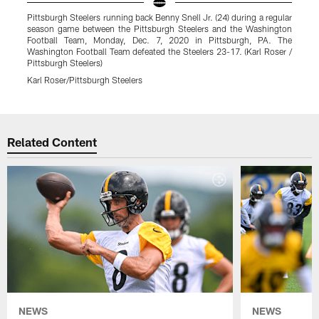
Pittsburgh Steelers running back Benny Snell Jr. (24) during a regular
P
season game between the Pittsburgh Steelers and the Washington
g
Football Team, Monday, Dec. 7, 2020 in Pittsburgh, PA. The
W
Washington Football Team defeated the Steelers 23-17. (Karl Roser /
R
Pittsburgh Steelers)
C
Karl Roser/Pittsburgh Steelers
Pause
Play
Related Content
NEWS
NEWS