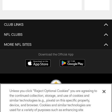
Pause
Play
CLUB LINKS
NFL CLUBS
MORE NFL SITES
Download the Official App
Unless you click “Reject Optional Cookies” you are agreeing to
the continued collection, storage, and use of cookies and
similar technologies (e.g., pixels) on this specific property,
© 2026 Pittsburgh Steelers. All Rights Reserved
device, and browser. Cookies and similar technologies are
used for a variety of purposes such as enhancing site
PRIVACY POLICY