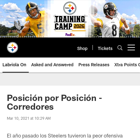
Skip
to
main
content
Shop
Tickets
Open menu button
Labriola On
Asked and Answered
Press Releases
Xtra Points
Posición por Posición -
Corredores
Mar 10, 2021 at 10:29 AM
El año pasado los Steelers tuvieron la peor ofensiva