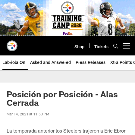
Skip
to
main
content
Shop
Tickets
Open menu button
Labriola On
Asked and Answered
Press Releases
Xtra Points
Posición por Posición - Alas
Cerrada
Mar 14, 2021 at 11:50 PM
La temporada anterior los Steelers trajeron a Eric Ebron