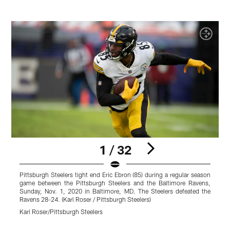
1 / 32
Pittsburgh Steelers tight end Eric Ebron (85) during a regular season
P
game between the Pittsburgh Steelers and the Baltimore Ravens,
W
Sunday, Nov. 1, 2020 in Baltimore, MD. The Steelers defeated the
C
Ravens 28-24. (Karl Roser / Pittsburgh Steelers)
B
S
Karl Roser/Pittsburgh Steelers
C
Pause
Play