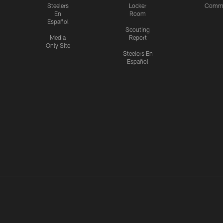
Steelers
Locker
Commu
En
Room
Español
Scouting
Media
Report
Only Site
Steelers En
Español