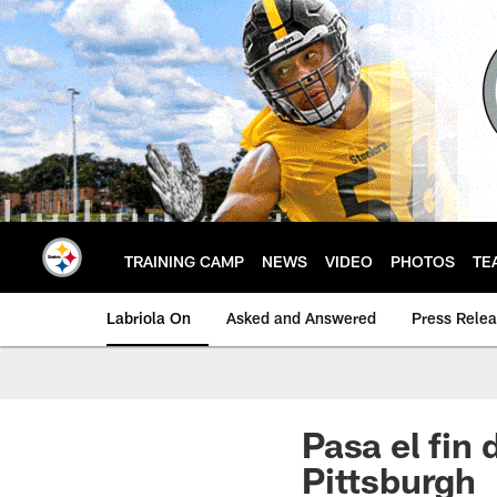
Skip
to
main
content
TRAINING CAMP
NEWS
VIDEO
PHOTOS
TE
Labriola On
Asked and Answered
Press Rele
Pasa el fin
Pittsburgh