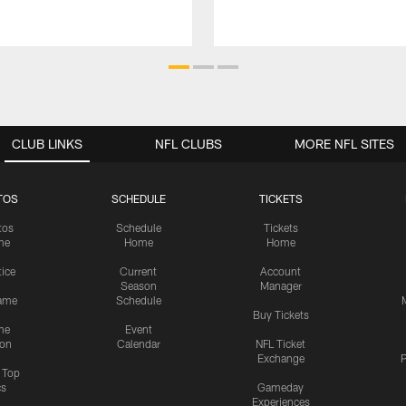
CLUB LINKS
NFL CLUBS
MORE NFL SITES
TOS
SCHEDULE
TICKETS
tos
Schedule
Tickets
me
Home
Home
tice
Current
Account
Season
Manager
ame
Schedule
Buy Tickets
me
Event
ion
Calendar
NFL Ticket
Exchange
P
s Top
cs
Gameday
Experiences