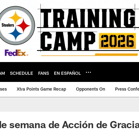
AM
SCHEDULE
FANS
EN ESPAÑOL
ases
Xtra Points Game Recap
Opponents On
Press Conf
 de semana de Acción de Graci