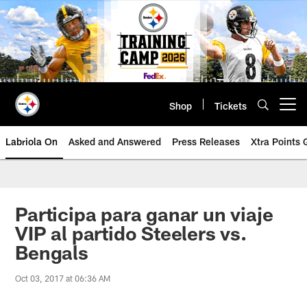
Skip
to
main
content
Shop
Tickets
Open menu button
Labriola On
Asked and Answered
Press Releases
Xtra Points
Participa para ganar un viaje
VIP al partido Steelers vs.
Bengals
Oct 03, 2017 at 06:36 AM