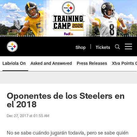
Skip
to
main
content
Shop
Tickets
Open menu button
Labriola On
Asked and Answered
Press Releases
Xtra Points
Oponentes de los Steelers en
el 2018
Dec 27, 2017 at 01:55 AM
No se sabe cuándo jugarán todavía, pero se sabe quién