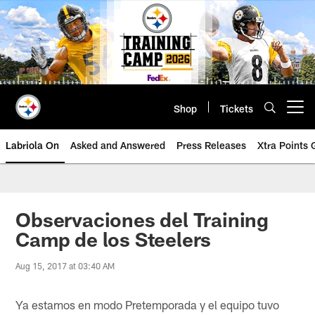
Skip
to
main
content
Shop
Tickets
Open menu button
Labriola On
Asked and Answered
Press Releases
Xtra Points
Observaciones del Training
Camp de los Steelers
Aug 15, 2017 at 03:40 AM
Ya estamos en modo Pretemporada y el equipo tuvo