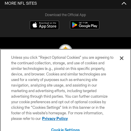
MORE NFL SITES
Download the Official App
Unless you click “Reject Optional Cookies” you are agreeing to
the continued collection, storage, and use of cookies and
similar technologies (e.g., pixels) on this specific property,
© 2026 Pittsburgh Steelers. All Rights Reserved
device, and browser. Cookies and similar technologies are
used for a variety of purposes such as enhancing site
PRIVACY POLICY
navigation, analyzing site usage, and assisting in our
TERMS OF USE
marketing and advertising efforts, including targeted
advertising through third parties. You can further customize
ACCESSIBILITY
your cookie preferences and opt out of optional cookies by
clicking the “Cookies Settings” link in this banner or in the
CONTACT US
footer of this website’s homepage. For more information,
SITE MAP
please refer to our
Privacy Policy
AD CHOICES
Cookie Settings