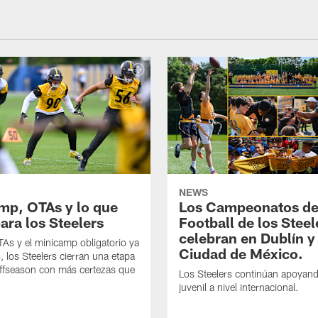
NEWS
mp, OTAs y lo que
Los Campeonatos de
ara los Steelers
Football de los Steel
celebran en Dublín y
As y el minicamp obligatorio ya
Ciudad de México.
, los Steelers cierran una etapa
offseason con más certezas que
Los Steelers continúan apoyando
juvenil a nivel internacional.