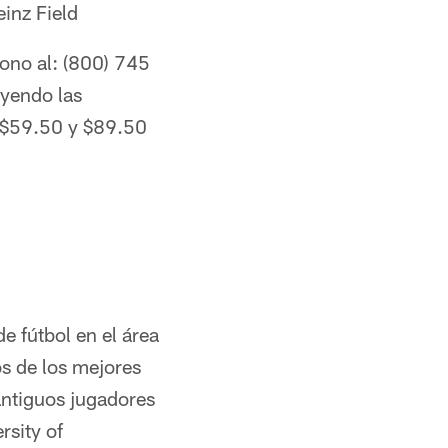
inz Field
fono al: (800) 745
uyendo las
, $59.50 y $89.50
e fútbol en el área
os de los mejores
antiguos jugadores
rsity of