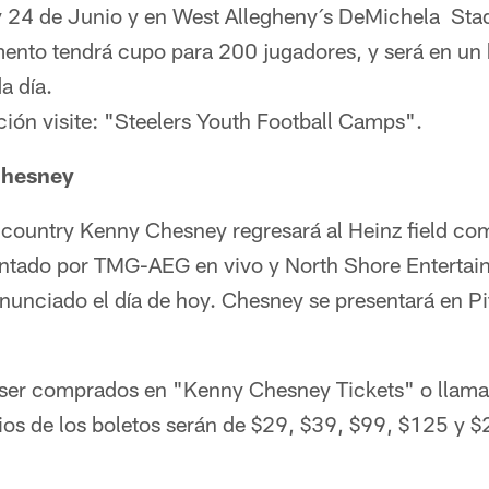
y 24 de Junio y en West Allegheny´s DeMichela Sta
nto tendrá cupo para 200 jugadores, y será en un 
a día.
ión visite: "Steelers Youth Football Camps".
Chesney
 country Kenny Chesney regresará al Heinz field com
entado por TMG-AEG en vivo y North Shore Entertai
anunciado el día de hoy. Chesney se presentará en Pi
ser comprados en "Kenny Chesney Tickets" o llama
os de los boletos serán de $29, $39, $99, $125 y $