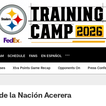
AM
SCHEDULE
FANS
EN ESPAÑOL
ases
Xtra Points Game Recap
Opponents On
Press Conf
e la Nación Acerera