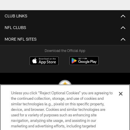
Pause
Play
CLUB LINKS
NFL CLUBS
MORE NFL SITES
Download the Official App
Unless you click “Reject Optional Cookies” you are agreeing to
the continued collection, storage, and use of cookies and
similar technologies (e.g., pixels) on this specific property,
© 2026 Pittsburgh Steelers. All Rights Reserved
device, and browser. Cookies and similar technologies are
used for a variety of purposes such as enhancing site
PRIVACY POLICY
navigation, analyzing site usage, and assisting in our
TERMS OF USE
marketing and advertising efforts, including targeted