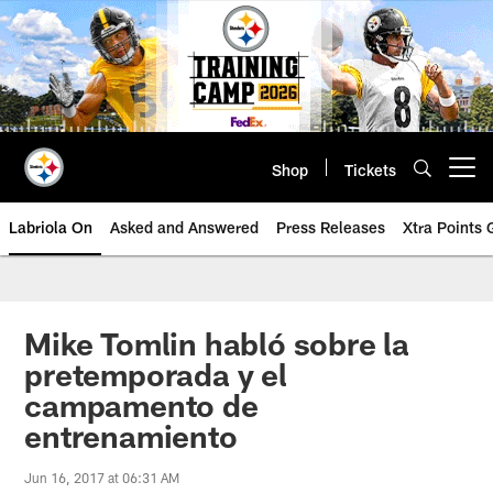
Skip
to
main
content
Shop
Tickets
Open menu button
Labriola On
Asked and Answered
Press Releases
Xtra Points
Mike Tomlin habló sobre la
pretemporada y el
campamento de
entrenamiento
Jun 16, 2017 at 06:31 AM