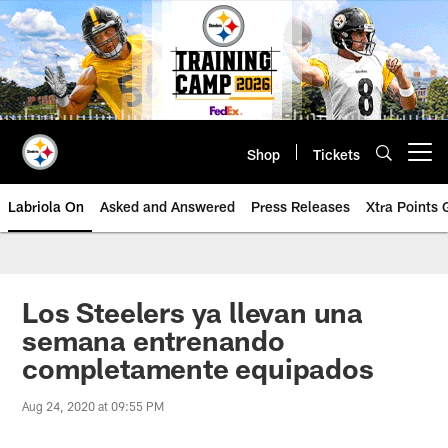
Skip
to
main
content
Shop
Tickets
Open menu button
Labriola On
Asked and Answered
Press Releases
Xtra Points
Los Steelers ya llevan una
semana entrenando
completamente equipados
Aug 24, 2020 at 09:55 PM