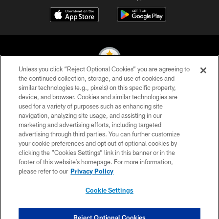
Unless you click “Reject Optional Cookies” you are agreeing to
the continued collection, storage, and use of cookies and
similar technologies (e.g., pixels) on this specific property,
© 2026 Pittsburgh Steelers. All Rights Reserved
device, and browser. Cookies and similar technologies are
used for a variety of purposes such as enhancing site
PRIVACY POLICY
navigation, analyzing site usage, and assisting in our
TERMS OF USE
marketing and advertising efforts, including targeted
advertising through third parties. You can further customize
ACCESSIBILITY
your cookie preferences and opt out of optional cookies by
clicking the “Cookies Settings” link in this banner or in the
CONTACT US
footer of this website’s homepage. For more information,
SITE MAP
please refer to our
Privacy Policy
AD CHOICES
Cookie Settings
YOUR PRIVACY CHOICES
COOKIE SETTINGS
Reject Optional Cookies