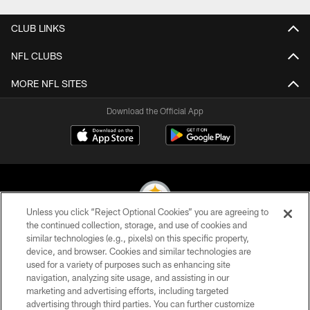
CLUB LINKS
NFL CLUBS
MORE NFL SITES
Download the Official App
Unless you click “Reject Optional Cookies” you are agreeing to
the continued collection, storage, and use of cookies and
similar technologies (e.g., pixels) on this specific property,
© 2026 Pittsburgh Steelers. All Rights Reserved
device, and browser. Cookies and similar technologies are
used for a variety of purposes such as enhancing site
PRIVACY POLICY
navigation, analyzing site usage, and assisting in our
TERMS OF USE
marketing and advertising efforts, including targeted
advertising through third parties. You can further customize