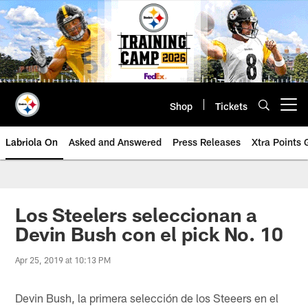
Skip
to
main
content
Shop
Tickets
Open menu button
Labriola On
Asked and Answered
Press Releases
Xtra Points
Los Steelers seleccionan a
Devin Bush con el pick No. 10
Apr 25, 2019 at 10:13 PM
Devin Bush, la primera selección de los Steeers en el