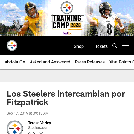
Skip
to
main
content
Shop
Tickets
Open menu button
Labriola On
Asked and Answered
Press Releases
Xtra Points
Los Steelers intercambian por
Fitzpatrick
Sep 17, 2019 at 09:18 AM
Teresa Varley
Steelers.com