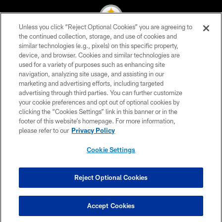
Unless you click “Reject Optional Cookies” you are agreeing to
the continued collection, storage, and use of cookies and
similar technologies (e.g., pixels) on this specific property,
© 2026 Pittsburgh Steelers. All Rights Reserved
device, and browser. Cookies and similar technologies are
used for a variety of purposes such as enhancing site
PRIVACY POLICY
navigation, analyzing site usage, and assisting in our
TERMS OF USE
marketing and advertising efforts, including targeted
advertising through third parties. You can further customize
ACCESSIBILITY
your cookie preferences and opt out of optional cookies by
clicking the “Cookies Settings” link in this banner or in the
CONTACT US
footer of this website’s homepage. For more information,
SITE MAP
please refer to our
Privacy Policy
AD CHOICES
Cookie Settings
YOUR PRIVACY CHOICES
COOKIE SETTINGS
Reject Optional Cookies
PREFERENCE CENTER
Accept Cookies